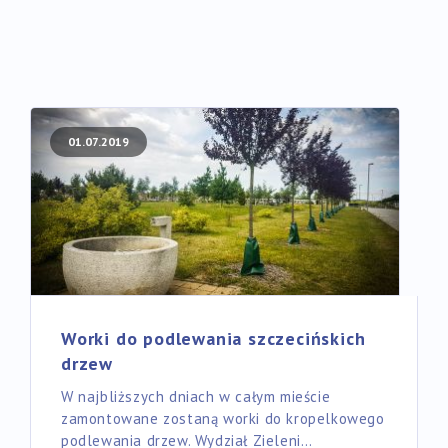
01.07.2019
Worki do podlewania szczecińskich
drzew
W najbliższych dniach w całym mieście
zamontowane zostaną worki do kropelkowego
podlewania drzew. Wydział Zieleni…