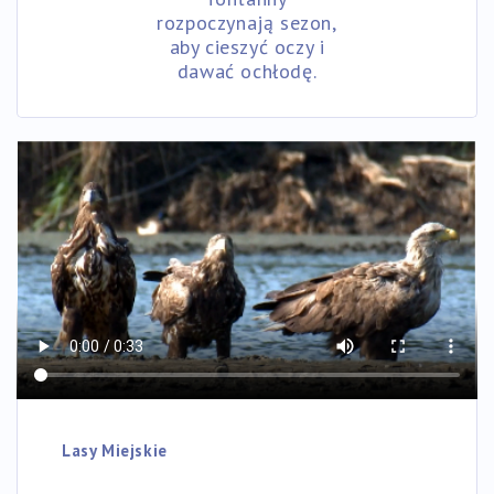
rozpoczynają sezon,
aby cieszyć oczy i
dawać ochłodę.
Lasy Miejskie