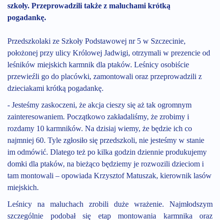
szkoły. Przeprowadzili także z maluchami krótką
pogadankę.
Przedszkolaki ze Szkoły Podstawowej nr 5 w Szczecinie,
położonej przy ulicy Królowej Jadwigi, otrzymali w prezencie od
leśników miejskich karmnik dla ptaków. Leśnicy osobiście
przewieźli go do placówki, zamontowali oraz przeprowadzili z
dzieciakami krótką pogadankę.
- Jesteśmy zaskoczeni, że akcja cieszy się aż tak ogromnym
zainteresowaniem. Początkowo zakładaliśmy, że zrobimy i
rozdamy 10 karmników. Na dzisiaj wiemy, że będzie ich co
najmniej 60. Tyle zgłosiło się przedszkoli, nie jesteśmy w stanie
im odmówić. Dlatego też po kilka godzin dziennie produkujemy
domki dla ptaków, na bieżąco będziemy je rozwozili dzieciom i
tam montowali – opowiada Krzysztof Matuszak, kierownik lasów
miejskich.
Leśnicy na maluchach zrobili duże wrażenie. Najmłodszym
szczególnie podobał się etap montowania karmnika oraz