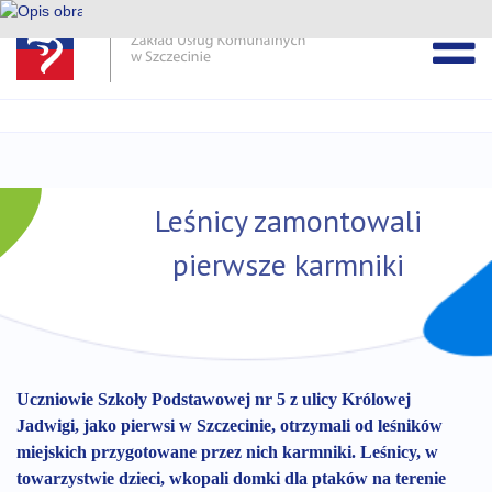
Pomiń
pasek
Przejdź
DEKLARACJA DOSTĘPNOŚCI ZUK
wiadomości
do
treści
Leśnicy zamontowali
pierwsze karmniki
Uczniowie Szkoły Podstawowej nr 5 z ulicy Królowej
Jadwigi, jako pierwsi w Szczecinie, otrzymali od leśników
miejskich przygotowane przez nich karmniki. Leśnicy, w
towarzystwie dzieci, wkopali domki dla ptaków na terenie