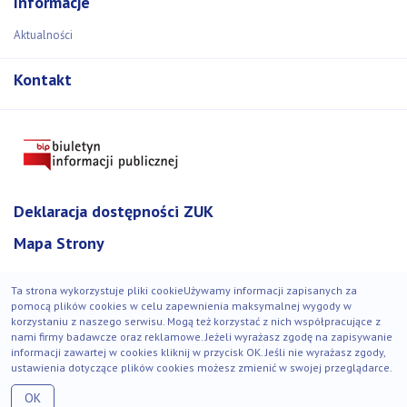
Informacje
Aktualności
Kontakt
Deklaracja dostępności ZUK
Mapa Strony
Ta strona wykorzystuje pliki cookieUżywamy informacji zapisanych za
pomocą plików cookies w celu zapewnienia maksymalnej wygody w
korzystaniu z naszego serwisu. Mogą też korzystać z nich współpracujące z
© Zakład Usług Komunalnych 2018-2021. Wszystkie prawa
nami firmy badawcze oraz reklamowe. Jeżeli wyrażasz zgodę na zapisywanie
zastrzeżone.
informacji zawartej w cookies kliknij w przycisk OK. Jeśli nie wyrażasz zgody,
ustawienia dotyczące plików cookies możesz zmienić w swojej przeglądarce.
Strona zgodna z WCAG 2.1
OK