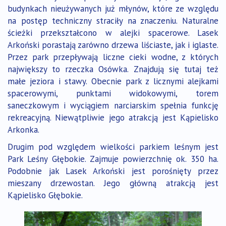
budynkach nieużywanych już młynów, które ze względu
na postęp techniczny straciły na znaczeniu. Naturalne
ścieżki przekształcono w alejki spacerowe. Lasek
Arkoński porastają zarówno drzewa liściaste, jak i iglaste.
Przez park przepływają liczne cieki wodne, z których
największy to rzeczka Osówka. Znajdują się tutaj też
małe jeziora i stawy. Obecnie park z licznymi alejkami
spacerowymi, punktami widokowymi, torem
saneczkowym i wyciągiem narciarskim spełnia funkcję
rekreacyjną. Niewątpliwie jego atrakcją jest Kąpielisko
Arkonka.
Drugim pod względem wielkości parkiem leśnym jest
Park Leśny Głębokie. Zajmuje powierzchnię ok. 350 ha.
Podobnie jak Lasek Arkoński jest porośnięty przez
mieszany drzewostan. Jego główną atrakcją jest
Kąpielisko Głębokie.