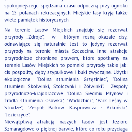
spokojniejszego spędzania czasu odpoczną przy ognisku
na 15 polanach rekreacyjnych. Miejskie lasy kryją także
wiele pamiątek historycznych.
Na terenie Lasów Miejskich znajduje się rezerwat
przyrody „Zdroje”, w którym rosną okazałe cisy,
odnawiające się naturalnie. Jest to jedyny rezerwat
przyrody na terenie miasta Szczecina. Inne atrakcje
przyrodnicze chronione prawem, które spotkamy na
terenie Lasów Miejskich to pomniki przyrody takie jak:
cis pospolity, dęby szypułkowe i buki zwyczajne. Użytki
ekologiczne: "Dolina strumienia Grzęziniec", "Dolina
strumieni Skolwinki, Stołczynki i Żółwinki". Zespoły
przyrodniczo-krajobrazowe "Dolina Siedmiu Młynów i
źródła strumienia Osówka", "Wodozbiór", "Park Leśny w
Strudze", "Zespół Parków Kasprowicza - Arkoński",
"Jezierzyce".
Niewątpliwą atrakcją naszych lasów jest Jezioro
Szmaragdowe o pięknej barwie, które co roku przyciąga