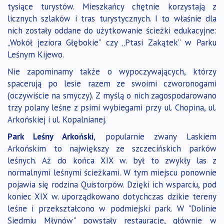
tysiące turystów. Mieszkańcy chętnie korzystają z
licznych szlaków i tras turystycznych. I to właśnie dla
nich zostały oddane do użytkowanie ścieżki edukacyjne:
„Wokół jeziora Głębokie” czy „Ptasi Zakątek” w Parku
Leśnym Kijewo.
Nie zapominamy także o wypoczywających, którzy
spacerują po lesie razem ze swoimi czworonogami
(oczywiście na smyczy). Z myślą o nich zagospodarowano
trzy polany leśne z psimi wybiegami przy ul. Chopina, ul.
Arkońskiej i ul. Kopalnianej.
Park Leśny Arkoński
, popularnie zwany Laskiem
Arkońskim to największy ze szczecińskich parków
leśnych. Aż do końca XIX w. był to zwykły las z
normalnymi leśnymi ścieżkami. W tym miejscu ponownie
pojawia się rodzina Quistorpów. Dzięki ich wsparciu, pod
koniec XIX w. uporządkowano dotychczas dzikie tereny
leśne i przekształcono w podmiejski park. W "Dolinie
Siedmiu Młynów" powstały restauracje, głównie w