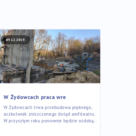
09.12.2019
W Żydowcach praca wre
W Żydowcach trwa przebudowa pięknego,
aczkolwiek zniszczonego dotąd amfiteatru.
W przyszłym roku ponownie będzie ozdobą…