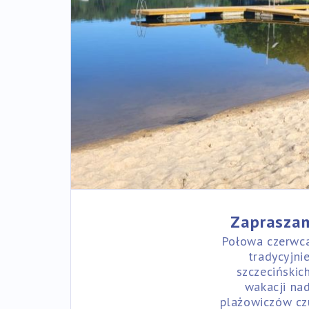
Zapraszam
Połowa czerwc
tradycyjni
szczecińskic
wakacji na
plażowiczów cz