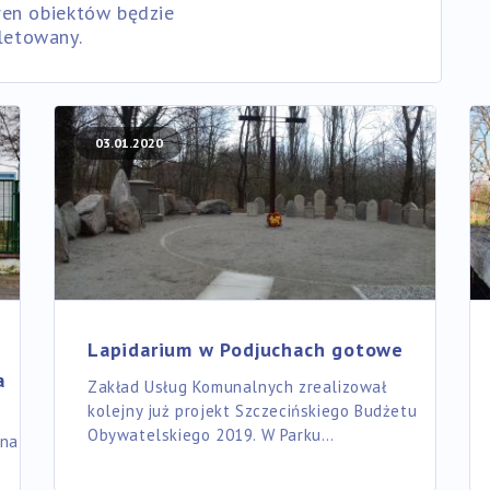
ren obiektów będzie
letowany.
03.01.2020
Lapidarium w Podjuchach gotowe
a
Zakład Usług Komunalnych zrealizował
kolejny już projekt Szczecińskiego Budżetu
Obywatelskiego 2019. W Parku…
yna