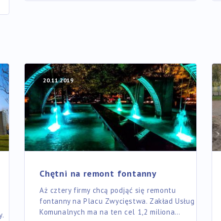
20.11.2019
Chętni na remont fontanny
Aż cztery firmy chcą podjąć się remontu
fontanny na Placu Zwycięstwa. Zakład Usług
Komunalnych ma na ten cel 1,2 miliona…
.