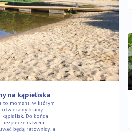
y na kąpieliska
a to moment, w którym
e otwieramy bramy
h kąpielisk. Do końca
d bezpieczeństwem
uwać będą ratownicy, a