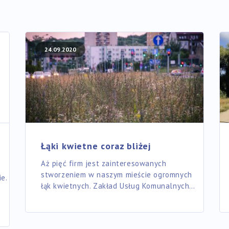
24.09.2020
Łąki kwietne coraz bliżej
Aż pięć firm jest zainteresowanych
stworzeniem w naszym mieście ogromnych
e.
łąk kwietnych. Zakład Usług Komunalnych…