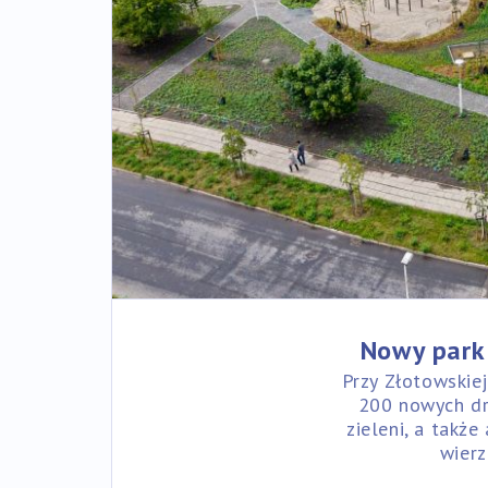
Nowy park 
Przy Złotowskiej
200 nowych dr
zieleni, a także
wierz