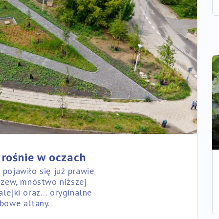
rośnie w oczach
 pojawiło się już prawie
zew, mnóstwo niższej
 alejki oraz… oryginalne
bowe altany.