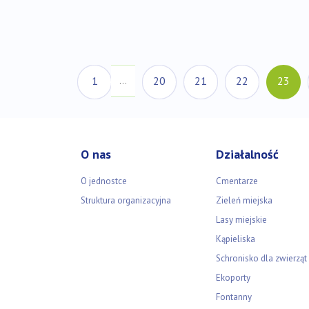
(a
1
20
21
22
23
…
O nas
Działalność
O jednostce
Cmentarze
Struktura organizacyjna
Zieleń miejska
Lasy miejskie
Kąpieliska
Schronisko dla zwierząt
Ekoporty
Fontanny