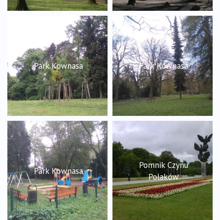
Park Kownasa
Park Kownasa
Pomnik Czynu
Park Kownasa
Polaków