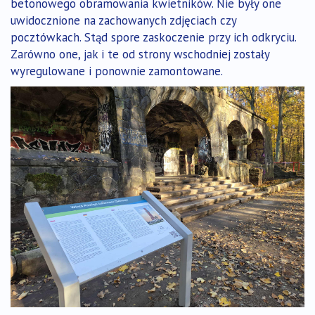
betonowego obramowania kwietników. Nie były one
uwidocznione na zachowanych zdjęciach czy
pocztówkach. Stąd spore zaskoczenie przy ich odkryciu.
Zarówno one, jak i te od strony wschodniej zostały
wyregulowane i ponownie zamontowane.