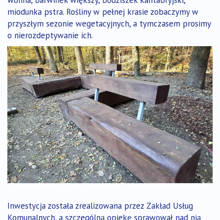
wonna, barwinek większy, bodziszek kantabryjski,
miodunka pstra. Rośliny w pełnej krasie zobaczymy w
przyszłym sezonie wegetacyjnych, a tymczasem prosimy
o nierozdeptywanie ich.
Inwestycja została zrealizowana przez Zakład Usług
Komunalnych, a szczególną opiekę sprawował nad nią