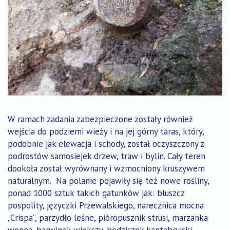
W ramach zadania zabezpieczone zostały również
wejścia do podziemi wieży i na jej górny taras, który,
podobnie jak elewacja i schody, został oczyszczony z
podrostów samosiejek drzew, traw i bylin. Cały teren
dookoła został wyrównany i wzmocniony kruszywem
naturalnym. Na polanie pojawiły się też nowe rośliny,
ponad 1000 sztuk takich gatunków jak: bluszcz
pospolity, języczki Przewalskiego, narecznica mocna
„Crispa”, parzydło leśne, pióropusznik strusi, marzanka