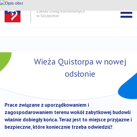
Pomiń
pasek
Przejdź
DEKLARACJA DOSTĘPNOŚCI ZUK
wiadomości
do
treści
Wieża Quistorpa w nowej
odsłonie
Prace związane z uporządkowaniem i
zagospodarowaniem terenu wokół zabytkowej budowli
właśnie dobiegły końca. Teraz jest to miejsce przyjazne i
bezpieczne, które koniecznie trzeba odwiedzić!