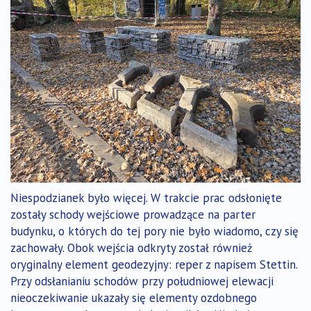
Niespodzianek było więcej. W trakcie prac odsłonięte
zostały schody wejściowe prowadzące na parter
budynku, o których do tej pory nie było wiadomo, czy się
zachowały. Obok wejścia odkryty został również
oryginalny element geodezyjny: reper z napisem Stettin.
Przy odsłanianiu schodów przy południowej elewacji
nieoczekiwanie ukazały się elementy ozdobnego