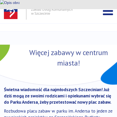
Pomiń
pasek
Przejdź
DEKLARACJA DOSTĘPNOŚCI ZUK
wiadomości
do
treści
Więcej zabawy w centrum
miasta!
Świetna wiadomość dla najmłodszych Szczecinian! Już
dziś mogą ze swoimi rodzicami i opiekunami wybrać się
do Parku Andersa, żeby przetestować nowy plac zabaw.
Rozbudowa placu zabaw w parku im. Andersa to jeden ze