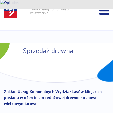
Pomiń
pasek
Przejdź
DEKLARACJA DOSTĘPNOŚCI ZUK
wiadomości
do
treści
Sprzedaż drewna
Zakład Usług Komunalnych Wydział Lasów Miejskich
posiada w ofercie sprzedażowej drewno sosnowe
wielkowymiarowe.