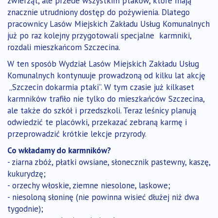
zwierząt, ale przede wszystkim ptaków, które mają
znacznie utrudniony dostęp do pożywienia. Dlatego
pracownicy Lasów Miejskich Zakładu Usług Komunalnych
już po raz kolejny przygotowali specjalne karmniki,
rozdali mieszkańcom Szczecina.
W ten sposób Wydział Lasów Miejskich Zakładu Usług
Komunalnych kontynuuje prowadzoną od kilku lat akcję
„Szczecin dokarmia ptaki”. W tym czasie już kilkaset
karmników trafiło nie tylko do mieszkańców Szczecina,
ale także do szkół i przedszkoli. Teraz leśnicy planują
odwiedzić te placówki, przekazać zebraną karmę i
przeprowadzić krótkie lekcje przyrody.
Co wkładamy do karmników?
- ziarna zbóż, płatki owsiane, słonecznik pastewny, kaszę,
kukurydzę;
- orzechy włoskie, ziemne niesolone, laskowe;
- niesoloną słoninę (nie powinna wisieć dłużej niż dwa
tygodnie);