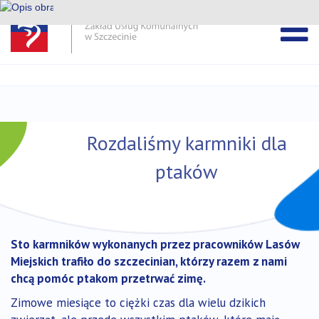
Pomiń
pasek
Przejdź
DEKLARACJA DOSTĘPNOŚCI ZUK
wiadomości
do
treści
Rozdaliśmy karmniki dla
ptaków
Sto karmników wykonanych przez pracowników Lasów
Miejskich trafiło do szczecinian, którzy razem z nami
chcą pomóc ptakom przetrwać zimę.
Zimowe miesiące to ciężki czas dla wielu dzikich