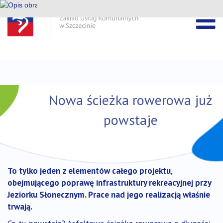
Pomiń
pasek
Przejdź
DEKLARACJA DOSTĘPNOŚCI ZUK
wiadomości
do
treści
Nowa ścieżka rowerowa już
powstaje
To tylko jeden z elementów całego projektu,
obejmującego poprawę infrastruktury rekreacyjnej przy
Jeziorku Słonecznym. Prace nad jego realizacją właśnie
trwają.