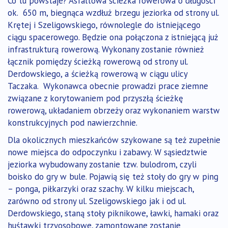
Co tu powstaje? Asfaltowa ścieżka rowerowa o długości
ok. 650 m, biegnąca wzdłuż brzegu jeziorka od strony ul.
Krętej i Szeligowskiego, równolegle do istniejącego
ciągu spacerowego. Będzie ona połączona z istniejącą już
infrastrukturą rowerową. Wykonany zostanie również
łącznik pomiędzy ścieżką rowerową od strony ul.
Derdowskiego, a ścieżką rowerową w ciągu ulicy
Taczaka. Wykonawca obecnie prowadzi prace ziemne
związane z korytowaniem pod przyszłą ścieżkę
rowerową, układaniem obrzeży oraz wykonaniem warstw
konstrukcyjnych pod nawierzchnie.
Dla okolicznych mieszkańców szykowane są też zupełnie
nowe miejsca do odpoczynku i zabawy. W sąsiedztwie
jeziorka wybudowany zostanie tzw. bulodrom, czyli
boisko do gry w bule. Pojawią się też stoły do gry w ping
– ponga, piłkarzyki oraz szachy. W kilku miejscach,
zarówno od strony ul. Szeligowskiego jak i od ul.
Derdowskiego, staną stoły piknikowe, ławki, hamaki oraz
huśtawki trzyosobowe, zamontowane zostanie