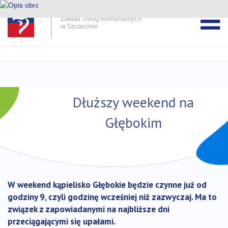
Pomiń
pasek
Przejdź
DEKLARACJA DOSTĘPNOŚCI ZUK
wiadomości
do
treści
Dłuższy weekend na
Głębokim
W weekend kąpielisko Głębokie będzie czynne już od
godziny 9, czyli godzinę wcześniej niż zazwyczaj. Ma to
związek z zapowiadanymi na najbliższe dni
przeciągającymi się upałami.