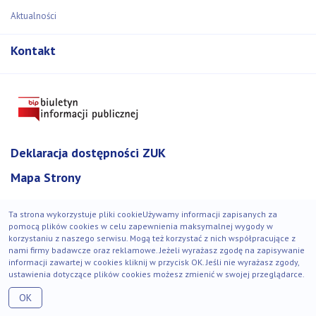
Aktualności
Kontakt
Deklaracja dostępności ZUK
Mapa Strony
Ta strona wykorzystuje pliki cookieUżywamy informacji zapisanych za
pomocą plików cookies w celu zapewnienia maksymalnej wygody w
korzystaniu z naszego serwisu. Mogą też korzystać z nich współpracujące z
© Zakład Usług Komunalnych 2018-2021. Wszystkie prawa
nami firmy badawcze oraz reklamowe. Jeżeli wyrażasz zgodę na zapisywanie
zastrzeżone.
informacji zawartej w cookies kliknij w przycisk OK. Jeśli nie wyrażasz zgody,
ustawienia dotyczące plików cookies możesz zmienić w swojej przeglądarce.
Strona zgodna z WCAG 2.1
OK