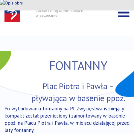
Pomiń
pasek
Przejdź
DEKLARACJA DOSTĘPNOŚCI ZUK
wiadomości
do
treści
FONTANNY
Plac Piotra i Pawła –
pływająca w basenie ppoż.
Po wybudowaniu fontanny na Pl. Zwycięstwa istniejący
kompakt został przeniesiony i zamontowany w basenie
ppoż. na Placu Piotra i Pawła, w miejscu działającej przed
laty fontanny.